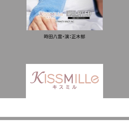
時田八雲・演：正木郁