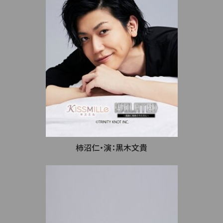
柿沼仁・演：黒木文貴