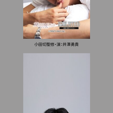
小田切聖修・演：井澤勇貴